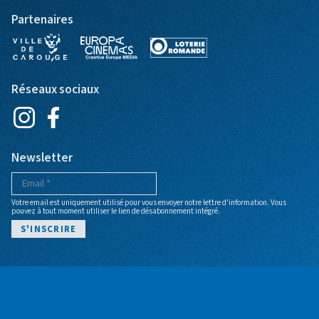
Partenaires
Réseaux sociaux
Newsletter
Votre email est uniquement utilisé pour vous envoyer notre lettre d'information. Vous
pouvez à tout moment utiliser le lien de désabonnement intégré.
Pied de page
POLITIQUE DE CONFIDENTIALITÉ
CGV BILLETTERIE
ARCHIVES
BILLETTERIE
© Cinéma Bio - Site web par
+P