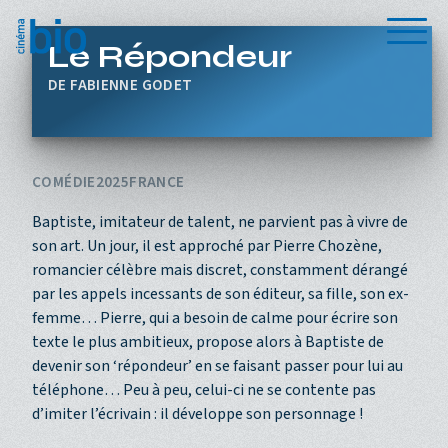
Aller au contenu principal
Menu
Le Répondeur
FABIENNE GODET
COMÉDIE
2025
FRANCE
Baptiste, imitateur de talent, ne parvient pas à vivre de
son art. Un jour, il est approché par Pierre Chozène,
romancier célèbre mais discret, constamment dérangé
par les appels incessants de son éditeur, sa fille, son ex-
femme… Pierre, qui a besoin de calme pour écrire son
texte le plus ambitieux, propose alors à Baptiste de
devenir son ‘répondeur’ en se faisant passer pour lui au
téléphone… Peu à peu, celui-ci ne se contente pas
d’imiter l’écrivain : il développe son personnage !