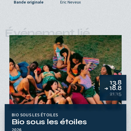
Bande originale
Eric Neveux
Événement lié
13.8
18.8
➔
21:15
BIO SOUS LES ÉTOILES
Bio sous les étoiles
2026