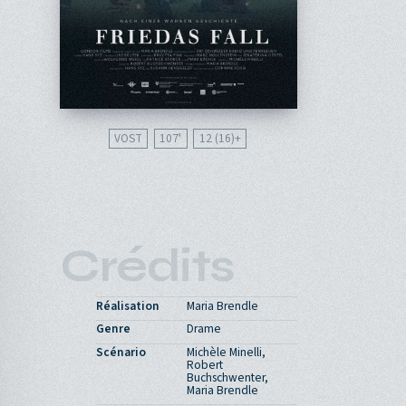
VOST
107'
12 (16)
Crédits
Réalisation
Maria Brendle
Genre
Drame
Scénario
Michèle Minelli,
Robert
Buchschwenter,
Maria Brendle