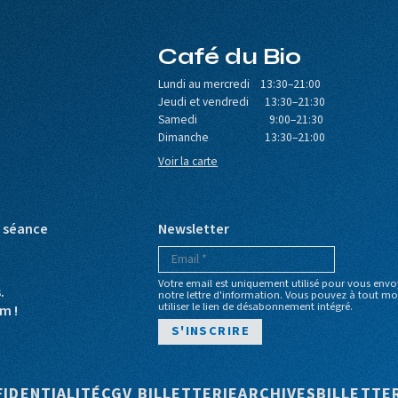
Café du Bio
Lundi au mercredi 13:30–21:00
Jeudi et vendredi 13:30–21:30
Samedi 9:00–21:30
Dimanche 13:30–21:00
Voir la carte
e séance
Newsletter
Votre email est uniquement utilisé pour vous envo
s.
notre lettre d'information. Vous pouvez à tout 
utiliser le lien de désabonnement intégré.
m !
e
FIDENTIALITÉ
CGV BILLETTERIE
ARCHIVES
BILLETTE