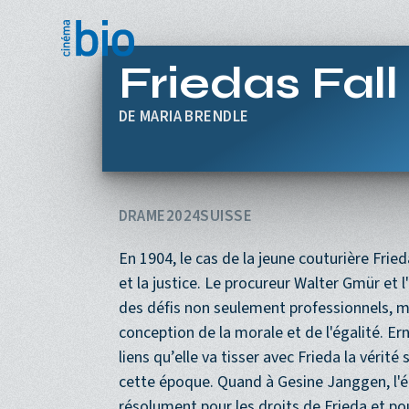
Aller au contenu principal
Friedas Fall
MARIA BRENDLE
DRAME
2024
SUISSE
En 1904, le cas de la jeune couturière Fried
et la justice. Le procureur Walter Gmür et
des défis non seulement professionnels, ma
conception de la morale et de l'égalité. Er
liens qu’elle va tisser avec Frieda la vérit
cette époque. Quand à Gesine Janggen, l'ép
résolument pour les droits de Frieda et pou