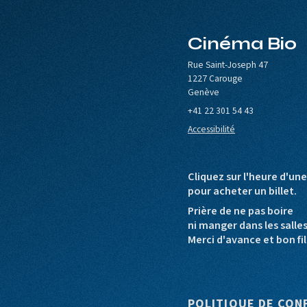
Cinéma Bio
le de Carouge
Europa Cinemas
Loterie Romande
Rue Saint-Joseph 47
1227 Carouge
Genève
+41 22 301 54 43
Accessibilité
Cliquez sur l'heure d'un
pour acheter un billet.
Prière de ne pas boire
ni manger dans les salle
Merci d'avance et bon fil
Pied de pag
POLITIQUE DE CON