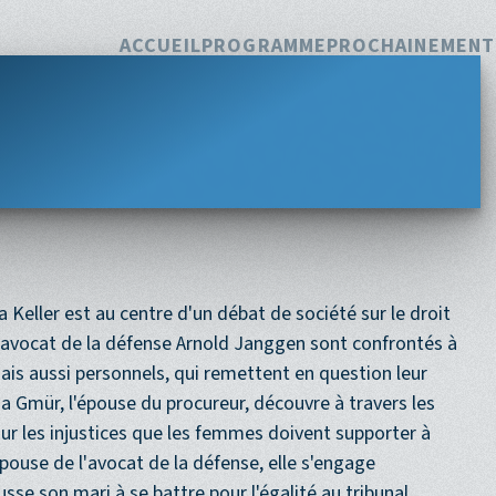
Navigation princi
ACCUEIL
PROGRAMME
PROCHAINEMENT
a Keller est au centre d'un débat de société sur le droit
 l'avocat de la défense Arnold Janggen sont confrontés à
is aussi personnels, qui remettent en question leur
na Gmür, l'épouse du procureur, découvre à travers les
é sur les injustices que les femmes doivent supporter à
ouse de l'avocat de la défense, elle s'engage
sse son mari à se battre pour l'égalité au tribunal.