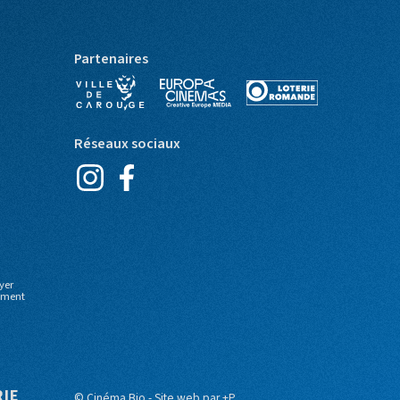
Partenaires
Réseaux sociaux
yer
moment
RIE
© Cinéma Bio - Site web par
+P