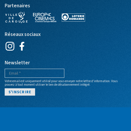
Partenaires
Réseaux sociaux
Newsletter
Votre email est uniquement utilisé pour vous envoyer notre lettre d'information. Vous
pouvez à tout moment utiliser le lien de désabonnement intégré.
Pied de page
POLITIQUE DE CONFIDENTIALITÉ
CGV BILLETTERIE
ARCHIVES
BILLETTERIE
© Cinéma Bio - Site web par
+P