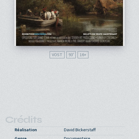
VOST
93'
16
Crédits
Réalisation
David Bickerstaff
Genre
Documentaire