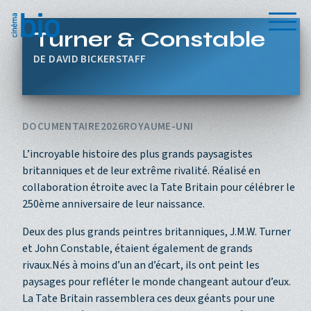
Aller au contenu principal
Menu
Turner & Constable
DAVID BICKERSTAFF
DOCUMENTAIRE
2026
ROYAUME-UNI
L’incroyable histoire des plus grands paysagistes
britanniques et de leur extrême rivalité. Réalisé en
collaboration étroite avec la Tate Britain pour célébrer le
250ème anniversaire de leur naissance.
Deux des plus grands peintres britanniques, J.M.W. Turner
et John Constable, étaient également de grands
rivaux.Nés à moins d’un an d’écart, ils ont peint les
paysages pour refléter le monde changeant autour d’eux.
La Tate Britain rassemblera ces deux géants pour une