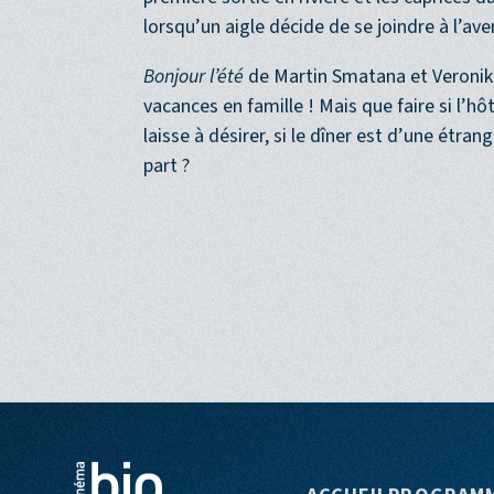
père embarque son petit garçon pour une e
première sortie en rivière et les caprices du
lorsqu’un aigle décide de se joindre à l’ave
Bonjour l’été
de Martin Smatana et Veronika Z
vacances en famille ! Mais que faire si l’h
laisse à désirer, si le dîner est d’une étra
part ?