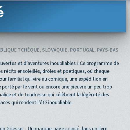
Navigation princi
ACCUEIL
PROGRAMME
PROCHAINEMENT
é
UBLIQUE TCHÈQUE, SLOVAQUIE, PORTUGAL, PAYS-BAS
écouvertes et d’aventures inoubliables ! Ce programme de
́cits ensoleillés, drôles et poétiques, où chaque
jour familial qui vire au comique, une expédition en
orté par le vent ou encore une pieuvre un peu trop
ice et de tendresse qui célèbrent la légèreté des
ces qui rendent l’été inoubliable.