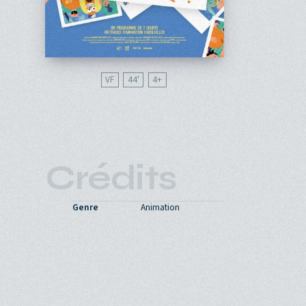
VF
44'
4
Crédits
Genre
Animation