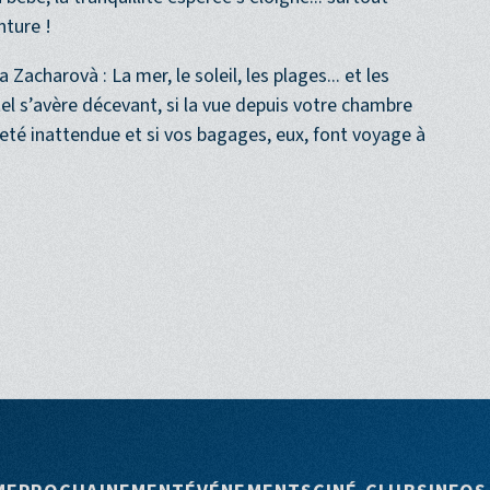
xcursion en kayak. Mais entre les imprévus d’une
 bébé, la tranquillité espérée s’éloigne... surtout
nture !
acharovà : La mer, le soleil, les plages... et les
ôtel s’avère décevant, si la vue depuis votre chambre
ngeté inattendue et si vos bagages, eux, font voyage à