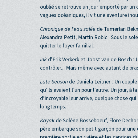
Much better now
de Philipp Comarella, Sim
oublié se retrouve un jour emporté par un 
vagues océaniques, il vit une aventure inou
Chronique de l’eau salée
de Tamerlan Bekmu
Alexandra Petit, Martin Robic : Sous le sol
quitter le foyer familial.
Ink
d'Erik Verkerk et Joost van de Bosch : 
contrôler... Mais même avec autant de bras
Late Season
de Daniela Leitner : Un couple
qu’ils avaient l’un pour l’autre. Un jour, à
d’incroyable leur arrive, quelque chose qu
longtemps.
Kayak
de Solène Bosseboeuf, Flore Dechorg