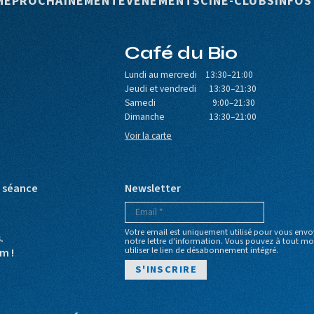
rincipale
ME
PROCHAINEMENT
ÉVÉNEMENTS
CINÉ-CLUBS
INFOS
Café du Bio
Lundi au mercredi 13:30–21:00
Jeudi et vendredi 13:30–21:30
Samedi 9:00–21:30
Dimanche 13:30–21:00
Voir la carte
e séance
Newsletter
Votre email est uniquement utilisé pour vous envo
s.
notre lettre d'information. Vous pouvez à tout 
utiliser le lien de désabonnement intégré.
m !