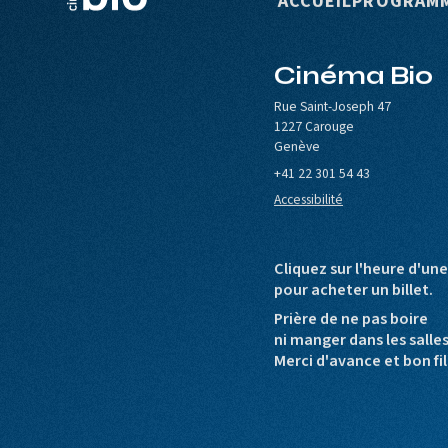
Navigation p
ACCUEIL
PROGRAM
Cinéma Bio
le de Carouge
Europa Cinemas
Loterie Romande
Rue Saint-Joseph 47
1227 Carouge
Genève
+41 22 301 54 43
Accessibilité
Cliquez sur l'heure d'un
pour acheter un billet.
Prière de ne pas boire
ni manger dans les salle
Merci d'avance et bon fil