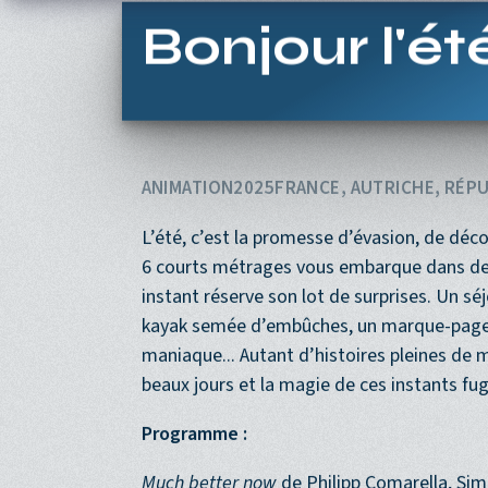
Aller au contenu principal
Bonjour l'ét
ANIMATION
2025
FRANCE, AUTRICHE, RÉP
L’été, c’est la promesse d’évasion, de d
6 courts métrages vous embarque dans des re
instant réserve son lot de surprises. Un sé
kayak semée d’embûches, un marque-page p
maniaque... Autant d’histoires pleines de mal
beaux jours et la magie de ces instants fuga
Programme :