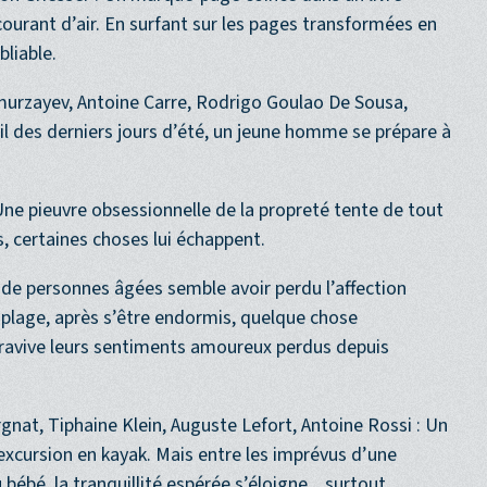
on Griesser : Un marque-page coincé dans un livre
courant d’air. En surfant sur les pages transformées en
bliable.
rzayev, Antoine Carre, Rodrigo Goulao De Sousa,
eil des derniers jours d’été, un jeune homme se prépare à
Une pieuvre obsessionnelle de la propreté tente de tout
, certaines choses lui échappent.
 de personnes âgées semble avoir perdu l’affection
 la plage, après s’être endormis, quelque chose
i ravive leurs sentiments amoureux perdus depuis
nat, Tiphaine Klein, Auguste Lefort, Antoine Rossi : Un