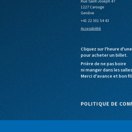
Cinéma Bio
le de Carouge
Europa Cinemas
Loterie Romande
Rue Saint-Joseph 47
1227 Carouge
Genève
+41 22 301 54 43
Accessibilité
Cliquez sur l'heure d'un
pour acheter un billet.
Prière de ne pas boire
ni manger dans les salle
Merci d'avance et bon fil
Pied de pag
POLITIQUE DE CON