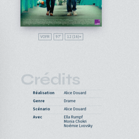
VOFR
97'
12 (16)
Crédits
Réalisation
Alice Douard
Genre
Drame
Scénario
Alice Douard
Avec
Ella Rumpf
Monia Chokri
Noémie Lvovsky