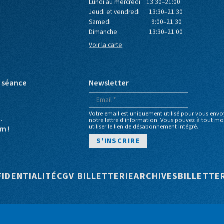
Café du Bio
Lundi au mercredi 13:30–21:00
Jeudi et vendredi 13:30–21:30
Samedi 9:00–21:30
Dimanche 13:30–21:00
Voir la carte
e séance
Newsletter
Votre email est uniquement utilisé pour vous envo
s.
notre lettre d'information. Vous pouvez à tout 
utiliser le lien de désabonnement intégré.
m !
e
FIDENTIALITÉ
CGV BILLETTERIE
ARCHIVES
BILLETTE