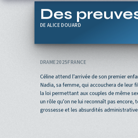
Aller au contenu principal
Des preuve
ALICE DOUARD
DRAME
2025
FRANCE
Céline attend l’arrivée de son premier enfa
Nadia, sa femme, qui accouchera de leur f
la loi permettant aux couples de même sexe
un rôle qu’on ne lui reconnaît pas encore,
grossesse et les absurdités administrative