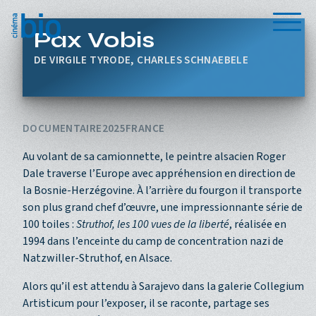
Aller au contenu principal
Menu
Pax Vobis
VIRGILE TYRODE, CHARLES SCHNAEBELE
DOCUMENTAIRE
2025
FRANCE
Au volant de sa camionnette, le peintre alsacien Roger
Dale traverse l’Europe avec appréhension en direction de
la Bosnie-Herzégovine. À l’arrière du fourgon il transporte
son plus grand chef d’œuvre, une impressionnante série de
100 toiles :
Struthof, les 100 vues de la liberté
, réalisée en
1994 dans l’enceinte du camp de concentration nazi de
Natzwiller-Struthof, en Alsace.
Alors qu’il est attendu à Sarajevo dans la galerie Collegium
Artisticum pour l’exposer, il se raconte, partage ses