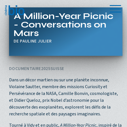
Aller au contenu principal
Menu
A Million-Year Picnic
- Conversations on
Mars
PAULINE JULIER
DOCUMENTAIRE
2025
SUISSE
Dans un décor martien ou sur une planète inconnue,
Violaine Sautter, membre des missions Curiosity et
Persévérance de la NASA, Camille Bonvin, cosmologiste,
et Didier Queloz, prix Nobel d’astronomie pour la
découverte des exoplanètes, explorent les défis de la
recherche spatiale et des paysages imaginaires.
Tourné à Vidy et en public,
A Million-Year Picnic
, inspiré de la