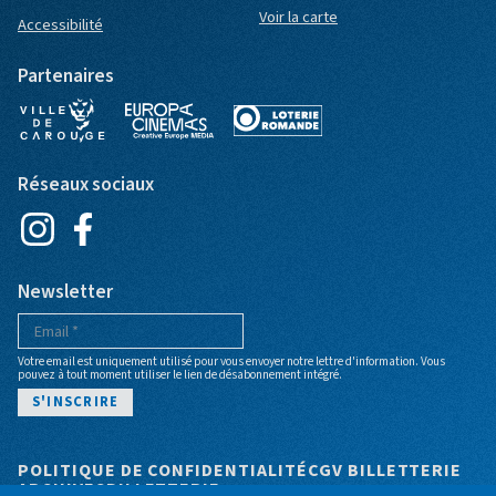
Voir la carte
Accessibilité
Partenaires
Réseaux sociaux
Newsletter
Votre email est uniquement utilisé pour vous envoyer notre lettre d'information. Vous
pouvez à tout moment utiliser le lien de désabonnement intégré.
Pied de page
POLITIQUE DE CONFIDENTIALITÉ
CGV BILLETTERIE
ARCHIVES
BILLETTERIE