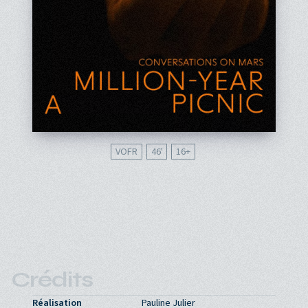
VOFR
46'
16
Crédits
Réalisation
Pauline Julier