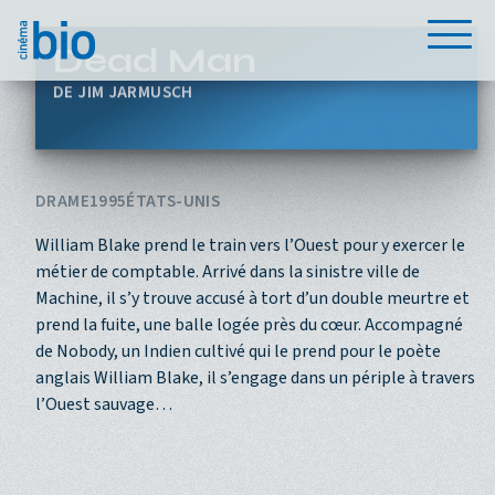
Aller au contenu principal
Menu
Dead Man
JIM JARMUSCH
DRAME
1995
ÉTATS-UNIS
William Blake prend le train vers l’Ouest pour y exercer le
métier de comptable. Arrivé dans la sinistre ville de
Machine, il s’y trouve accusé à tort d’un double meurtre et
prend la fuite, une balle logée près du cœur. Accompagné
de Nobody, un Indien cultivé qui le prend pour le poète
anglais William Blake, il s’engage dans un périple à travers
l’Ouest sauvage…