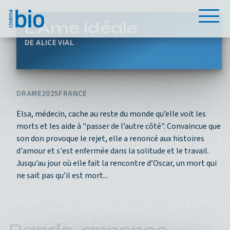
Aller au contenu principal
Menu
L'Âme idéale
ALICE VIAL
DRAME
2025
FRANCE
Elsa, médecin, cache au reste du monde qu’elle voit les
morts et les aide à "passer de l’autre côté". Convaincue que
son don provoque le rejet, elle a renoncé aux histoires
d'amour et s'est enfermée dans la solitude et le travail.
Jusqu’au jour où elle fait la rencontre d’Oscar, un mort qui
ne sait pas qu’il est mort...