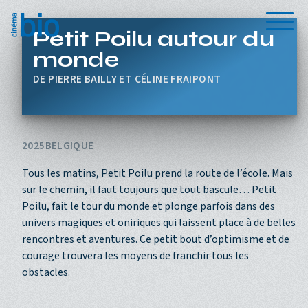
Aller au contenu principal
Menu
Petit Poilu autour du
monde
PIERRE BAILLY ET CÉLINE FRAIPONT
2025
BELGIQUE
Tous les matins, Petit Poilu prend la route de l’école. Mais
sur le chemin, il faut toujours que tout bascule… Petit
Poilu, fait le tour du monde et plonge parfois dans des
univers magiques et oniriques qui laissent place à de belles
rencontres et aventures. Ce petit bout d’optimisme et de
courage trouvera les moyens de franchir tous les
obstacles.