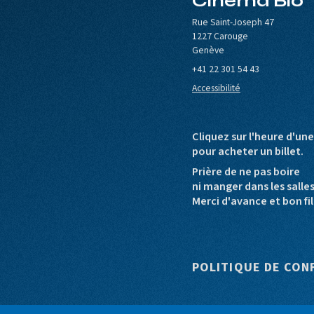
Cinéma Bio
le de Carouge
Europa Cinemas
Loterie Romande
Rue Saint-Joseph 47
1227 Carouge
Genève
+41 22 301 54 43
Accessibilité
Cliquez sur l'heure d'un
pour acheter un billet.
Prière de ne pas boire
ni manger dans les salle
Merci d'avance et bon fil
Pied de pag
POLITIQUE DE CON