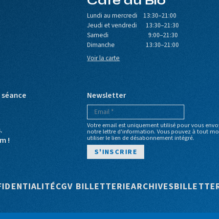
Café du Bio
Lundi au mercredi 13:30–21:00
Jeudi et vendredi 13:30–21:30
Samedi 9:00–21:30
Dimanche 13:30–21:00
Voir la carte
e séance
Newsletter
Votre email est uniquement utilisé pour vous envo
s.
notre lettre d'information. Vous pouvez à tout 
utiliser le lien de désabonnement intégré.
m !
e
FIDENTIALITÉ
CGV BILLETTERIE
ARCHIVES
BILLETTE