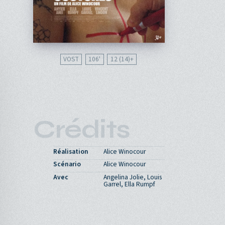
VOST
106'
12 (14)
Crédits
Réalisation
Alice Winocour
Scénario
Alice Winocour
Avec
Angelina Jolie, Louis
Garrel, Ella Rumpf