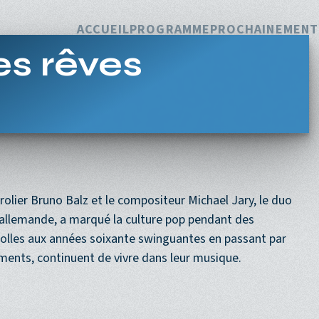
Navigation princi
ACCUEIL
PROGRAMME
PROCHAINEMENT
es rêves
arolier Bruno Balz et le compositeur Michael Jary, le duo
n allemande, a marqué la culture pop pendant des
folles aux années soixante swinguantes en passant par
ments, continuent de vivre dans leur musique.