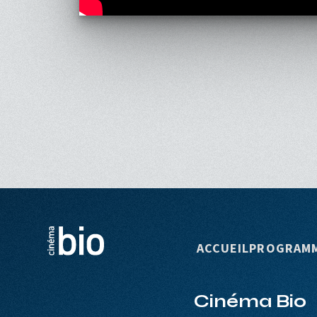
Navigation p
ACCUEIL
PROGRAM
Cinéma Bio