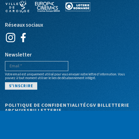
Réseaux sociaux
Newsletter
Votre email est uniquement utilisé pour vous envoyer notre lettre d'information. Vous
pouvez à tout moment utiliser le lien de désabonnement intégré.
Pied de page
POLITIQUE DE CONFIDENTIALITÉ
CGV BILLETTERIE
ARCHIVES
BILLETTERIE
© Cinéma Bio - Site web par
+P