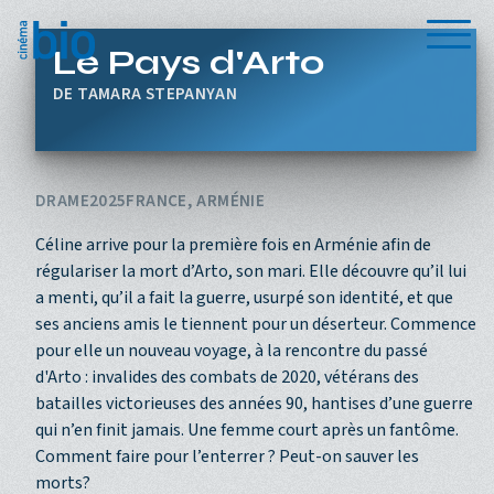
Aller au contenu principal
Menu
Le Pays d'Arto
TAMARA STEPANYAN
DRAME
2025
FRANCE, ARMÉNIE
Céline arrive pour la première fois en Arménie afin de
régulariser la mort d’Arto, son mari. Elle découvre qu’il lui
a menti, qu’il a fait la guerre, usurpé son identité, et que
ses anciens amis le tiennent pour un déserteur. Commence
pour elle un nouveau voyage, à la rencontre du passé
d'Arto : invalides des combats de 2020, vétérans des
batailles victorieuses des années 90, hantises d’une guerre
qui n’en finit jamais. Une femme court après un fantôme.
Comment faire pour l’enterrer ? Peut-on sauver les
morts?