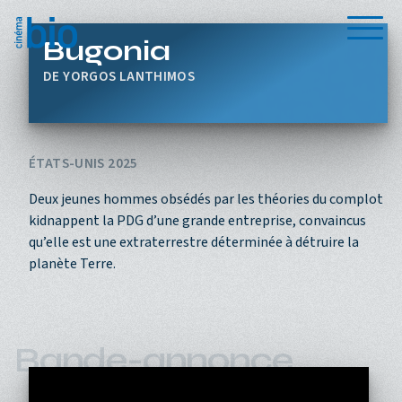
Aller au contenu principal
Menu
Bugonia
YORGOS LANTHIMOS
ÉTATS-UNIS 2025
Deux jeunes hommes obsédés par les théories du complot
kidnappent la PDG d’une grande entreprise, convaincus
qu’elle est une extraterrestre déterminée à détruire la
planète Terre.
Bande-annonce