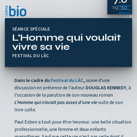
Aller au contenu principal
19:30
Menu
SÉANCE SPÉCIALE
L'Homme qui voulait
vivre sa vie
FESTIVAL DU LÀC
Dans le cadre du
Festival du LÀC
,
suivie d’une
discussion en présence de l’auteur
DOUGLAS KENNEDY
, à
l’occasion de la parution de son nouveau roman
L’Homme qui n’avait pas assez d’une vie
suite de son
livre culte.
Paul Exben a tout pour être heureux : une belle situation
professionnelle, une femme et deux enfants
magnifiques. Sauf que cette vie n'est pas celle dont il