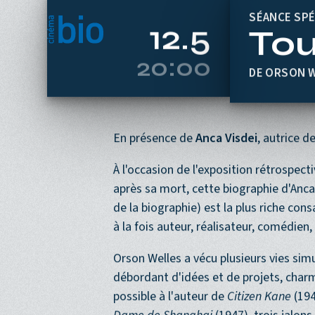
Aller au contenu principal
SÉANCE SPÉ
Tou
12.5
20:00
DE ORSON 
En présence de
Anca Visdei
, autrice d
À l'occasion de l'exposition rétrospect
après sa mort, cette biographie d'Anca 
de la biographie) est la plus riche co
à la fois auteur, réalisateur, comédie
Orson Welles a vécu plusieurs vies sim
débordant d'idées et de projets, charm