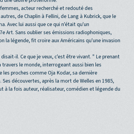
41), de
La Splendeur des Amberson
(1942) et de
La
ns d'une œuvre protéiforme.
es femmes, acteur recherché et redouté des
autres, de Chaplin à Fellini, de Lang à Kubrick, que le
a. Avec lui aussi que ce qui n'était qu'un
7e Art. Sans oublier ses émissions radiophoniques,
n la légende, fit croire aux Américains qu'une invasion
disait-il. Ce que je veux, c'est être vivant. " Le prenant
 travers le monde, interrogeant aussi bien les
que les proches comme Oja Kodar, sa dernière
 Ses découvertes, après la mort de Welles en 1985,
fut à la fois auteur, réalisateur, comédien et légende du