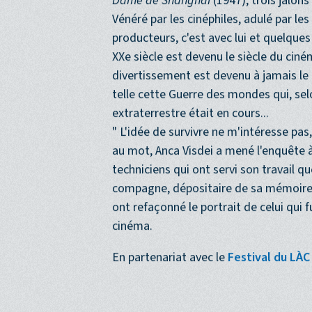
possible à l'auteur de
Citizen
Kane
(19
Dame de Shanghai
(1947), trois jalo
Vénéré par les cinéphiles, adulé par l
producteurs, c'est avec lui et quelques 
XXe siècle est devenu le siècle du ciném
divertissement est devenu à jamais le 
telle cette Guerre des mondes qui, selo
extraterrestre était en cours...
" L'idée de survivre ne m'intéresse pas, 
au mot, Anca Visdei a mené l'enquête à
techniciens qui ont servi son travail 
compagne, dépositaire de sa mémoire.
ont refaçonné le portrait de celui qui 
cinéma.
En partenariat avec le
Festival du LÀC