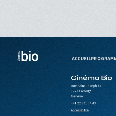
Navigation p
ACCUEIL
PROGRAM
Cinéma Bio
le de Carouge
Europa Cinemas
Loterie Romande
Rue Saint-Joseph 47
1227 Carouge
Genève
+41 22 301 54 43