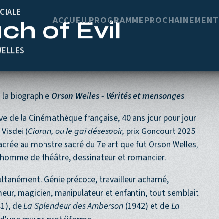
Navigation princi
ACCUEIL
PROGRAMME
PROCHAINEMENT
CIALE
ch of Evil
WELLES
e la biographie
Orson Welles - Vérités et mensonges
ive de la Cinémathèque française, 40 ans jour pour jour
Visdei (
Cioran, ou le gai désespoir,
prix Goncourt 2025
nsacrée au monstre sacré du 7e art que fut Orson Welles,
n, homme de théâtre, dessinateur et romancier.
ultanément. Génie précoce, travailleur acharné,
eur, magicien, manipulateur et enfantin, tout semblait