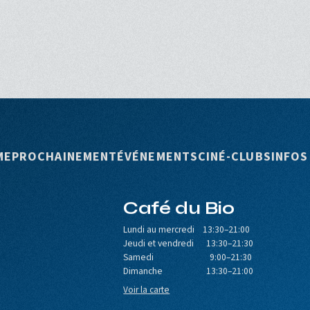
rincipale
ME
PROCHAINEMENT
ÉVÉNEMENTS
CINÉ-CLUBS
INFOS
Café du Bio
Lundi au mercredi 13:30–21:00
Jeudi et vendredi 13:30–21:30
Samedi 9:00–21:30
Dimanche 13:30–21:00
Voir la carte