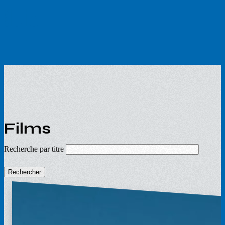
Aller
au
contenu
principal
Films
Recherche par titre