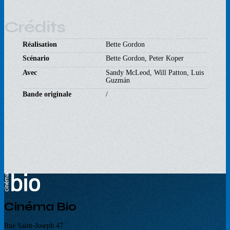
Crédits
Réalisation
Bette Gordon
Scénario
Bette Gordon, Peter Koper
Avec
Sandy McLeod, Will Patton, Luis
Guzmán
Bande originale
/
Cinéma Bio
Rue Saint-Joseph 47