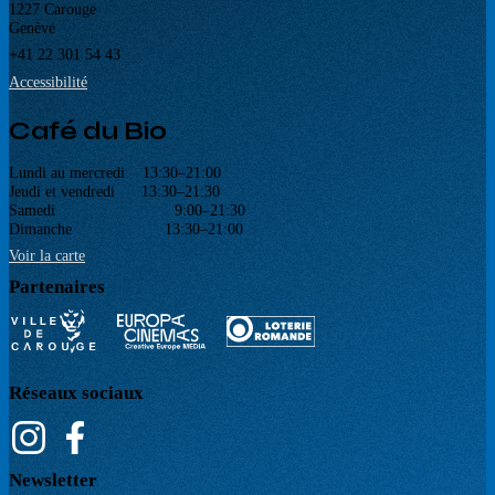
1227 Carouge
Genève
+41 22 301 54 43
Accessibilité
Café du Bio
Lundi au mercredi 13:30–21:00
Jeudi et vendredi 13:30–21:30
Samedi 9:00–21:30
Dimanche 13:30–21:00
Voir la carte
Partenaires
Réseaux sociaux
Newsletter