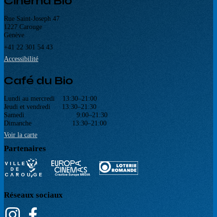
Cinéma Bio
Rue Saint-Joseph 47
1227 Carouge
Genève
+41 22 301 54 43
Accessibilité
Café du Bio
Lundi au mercredi 13:30–21:00
Jeudi et vendredi 13:30–21:30
Samedi 9:00–21:30
Dimanche 13:30–21:00
Voir la carte
Partenaires
Réseaux sociaux