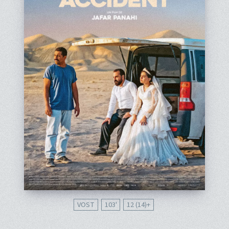
VOST
103'
12 (14)