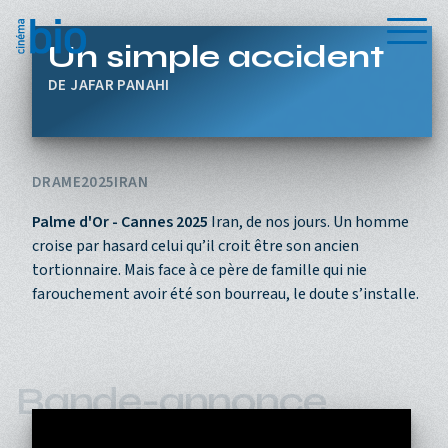
Aller au contenu principal
Menu
Un simple accident
JAFAR PANAHI
DRAME
2025
IRAN
Palme d'Or - Cannes 2025
Iran, de nos jours. Un homme
croise par hasard celui qu’il croit être son ancien
tortionnaire. Mais face à ce père de famille qui nie
farouchement avoir été son bourreau, le doute s’installe.
Bande-annonce