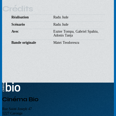
Crédits
Réalisation
Radu Jude
Scénario
Radu Jude
Avec
Eszter Tompa, Gabriel Spahiu,
Adonis Tanța
Bande originale
Matei Teodorescu
Cinéma Bio
Rue Saint-Joseph 47
1227 Carouge