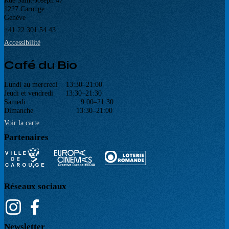
Rue Saint-Joseph 47
1227 Carouge
Genève
+41 22 301 54 43
Accessibilité
Café du Bio
Lundi au mercredi 13:30–21:00
Jeudi et vendredi 13:30–21:30
Samedi 9:00–21:30
Dimanche 13:30–21:00
Voir la carte
Partenaires
Réseaux sociaux
Newsletter