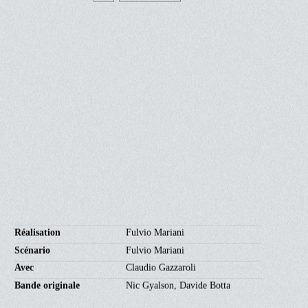
90'
EN COURS