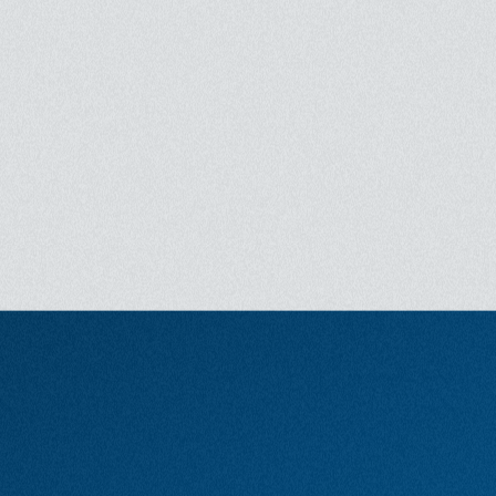
Réalisation
Fulvio Mariani
Scénario
Fulvio Mariani
Avec
Claudio Gazzaroli
Bande originale
Nic Gyalson, Davide Botta