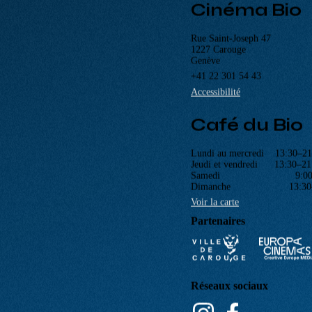
ACCUEIL
PROGRAMME
Navigation
PROCHAINEMENT
principale
ÉVÉNEMENTS
CINÉ-CLUBS
INFOS PRATIQUES
Cinéma Bio
Rue Saint-Joseph 47
1227 Carouge
Genève
+41 22 301 54 43
Accessibilité
Café du Bio
Lundi au mercredi 13:30–21
Jeudi et vendredi 13:30–21
Samedi 9:00–2
Dimanche 13:30–2
Voir la carte