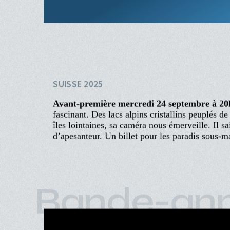
Aller
au
contenu
principal
ACCUEIL
PROGRAMME
Navigation
PROCHAINEMENT
Légèretés A
principale
ÉVÉNEMENTS
CINÉ-CLUBS
FULVIO MARIANI
INFOS PRATIQUES
SUISSE 2025
Avant-première mercredi 24 septembre à 20
fascinant. Des lacs alpins cristallins peuplés 
îles lointaines, sa caméra nous émerveille. Il 
d’apesanteur. Un billet pour les paradis sous-m