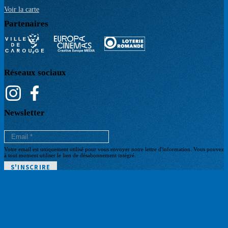
Voir la carte
Partenaires
Réseaux sociaux
Newsletter
Votre email est uniquement utilisé pour vous envoyer notre lettre d'information. Vous pouvez
à tout moment utiliser le lien de désabonnement intégré.
POLITIQUE DE CONFIDENTIALITÉ
Pied
CGV BILLETTERIE
ARCHIVES
de
BILLETTERIE