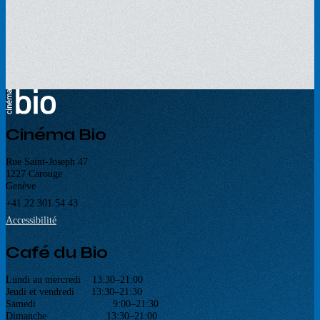
Cinéma Bio
Rue Saint-Joseph 47
1227 Carouge
Genève
+41 22 301 54 43
Accessibilité
Café du Bio
Lundi au mercredi 13:30–21:00
Jeudi et vendredi 13:30–21:30
Samedi 9:00–21:30
Dimanche 13:30–21:00