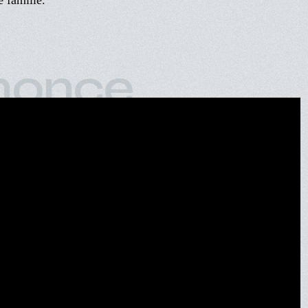
e famille.
nonce