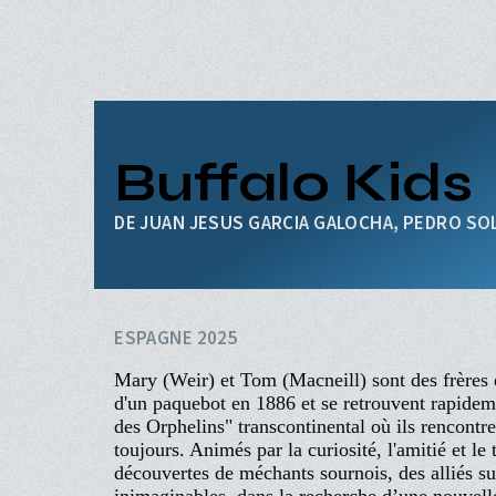
Aller
au
contenu
principal
ACCUEIL
PROGRAMME
Navigation
PROCHAINEMENT
Buffalo Kids
principale
ÉVÉNEMENTS
CINÉ-CLUBS
JUAN JESUS GARCIA GALOCHA, PEDRO SOL
INFOS PRATIQUES
ESPAGNE 2025
Mary (Weir) et Tom (Macneill) sont des frères 
d'un paquebot en 1886 et se retrouvent rapidem
des Orphelins" transcontinental où ils rencontr
toujours. Animés par la curiosité, l'amitié et l
découvertes de méchants sournois, des alliés su