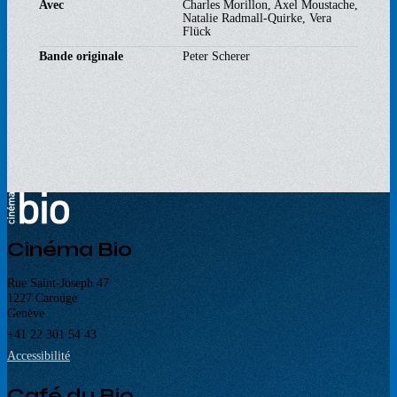
Avec
Charles Morillon, Axel Moustache,
Natalie Radmall-Quirke, Vera
Flück
Bande originale
Peter Scherer
Cinéma Bio
Rue Saint-Joseph 47
1227 Carouge
Genève
+41 22 301 54 43
Accessibilité
Café du Bio