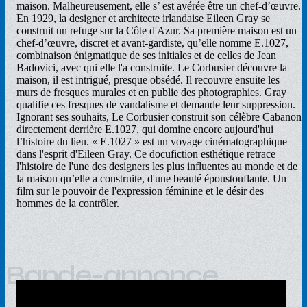
maison. Malheureusement, elle s’ est avérée être un chef-d’œuvre.
En 1929, la designer et architecte irlandaise Eileen Gray se
construit un refuge sur la Côte d'Azur. Sa première maison est un
chef-d’œuvre, discret et avant-gardiste, qu’elle nomme E.1027,
combinaison énigmatique de ses initiales et de celles de Jean
Badovici, avec qui elle l'a construite. Le Corbusier découvre la
maison, il est intrigué, presque obsédé. Il recouvre ensuite les
murs de fresques murales et en publie des photographies. Gray
qualifie ces fresques de vandalisme et demande leur suppression.
Ignorant ses souhaits, Le Corbusier construit son célèbre Cabanon
directement derrière E.1027, qui domine encore aujourd'hui
l’histoire du lieu. « E.1027 » est un voyage cinématographique
dans l'esprit d'Eileen Gray. Ce docufiction esthétique retrace
l'histoire de l'une des designers les plus influentes au monde et de
la maison qu’elle a construite, d'une beauté époustouflante. Un
film sur le pouvoir de l'expression féminine et le désir des
hommes de la contrôler.
Bande-annonce