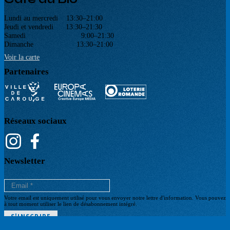
Lundi au mercredi 13:30–21:00
Jeudi et vendredi 13:30–21:30
Samedi 9:00–21:30
Dimanche 13:30–21:00
Voir la carte
Partenaires
Réseaux sociaux
Newsletter
Votre email est uniquement utilisé pour vous envoyer notre lettre d'information. Vous pouvez
à tout moment utiliser le lien de désabonnement intégré.