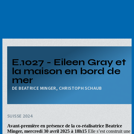
Aller
au
contenu
principal
E.1027 - Eileen Gray et
la maison en bord de
mer
BEATRICE MINGER, CHRISTOPH SCHAUB
SUISSE 2024
Avant-première en présence de la co-réalisatrice Beatrice
Minger, mercredi 30 avril 2025 à 18h15
Elle s’est construit une