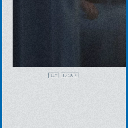
117'
16 (16)