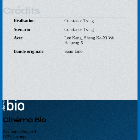
Crédits
Réalisation
Constance Tsang
Scénario
Constance Tsang
Avec
Lee Kang, Sheng Ke-Xi Wu,
Haipeng Xu
Bande originale
Sami Jano
Cinéma Bio
Rue Saint-Joseph 47
1227 Carouge