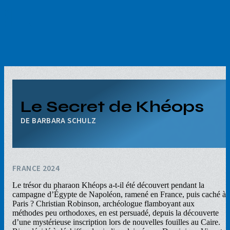
Aller
au
contenu
principal
Le Secret de Khéops
BARBARA SCHULZ
FRANCE 2024
Le trésor du pharaon Khéops a-t-il été découvert pendant la
campagne d’Égypte de Napoléon, ramené en France, puis caché à
Paris ? Christian Robinson, archéologue flamboyant aux
méthodes peu orthodoxes, en est persuadé, depuis la découverte
d’une mystérieuse inscription lors de nouvelles fouilles au Caire.