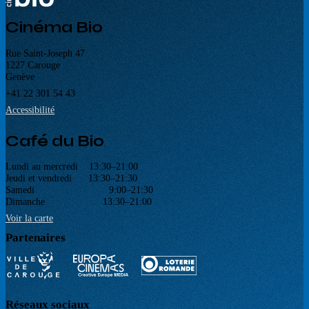
Cinéma Bio
Rue Saint-Joseph 47
1227 Carouge
Genève
+41 22 301 54 43
Accessibilité
Café du Bio
Lundi au mercredi 13:30–21:00
Jeudi et vendredi 13:30–21:30
Samedi 9:00–21:30
Dimanche 13:30–21:00
Voir la carte
Partenaires
Réseaux sociaux