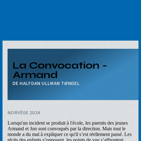
Aller
au
contenu
principal
La Convocation -
Armand
HALFDAN ULLMAN TØNDEL
NORVÈGE 2024
Lorsqu'un incident se produit à l'école, les parents des jeunes
Armand et Jon sont convoqués par la direction. Mais tout le
monde a du mal à expliquer ce qu'il s’est réellement passé. Les
récits des enfants s’opposent, les points de vue s’affrontent,