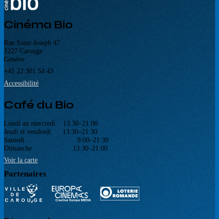
Cinéma Bio
Rue Saint-Joseph 47
1227 Carouge
Genève
+41 22 301 54 43
Accessibilité
Café du Bio
Lundi au mercredi 13:30–21:00
Jeudi et vendredi 13:30–21:30
Samedi 9:00–21:30
Dimanche 13:30–21:00
Voir la carte
Partenaires