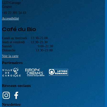
1227 Carouge
Genève
+41 22 301 54 43
Accessibilité
Café du Bio
Lundi au mercredi 13:30–21:00
Jeudi et vendredi 13:30–21:30
Samedi 9:00–21:30
Dimanche 13:30–21:00
Voir la carte
Partenaires
Réseaux sociaux
Newsletter