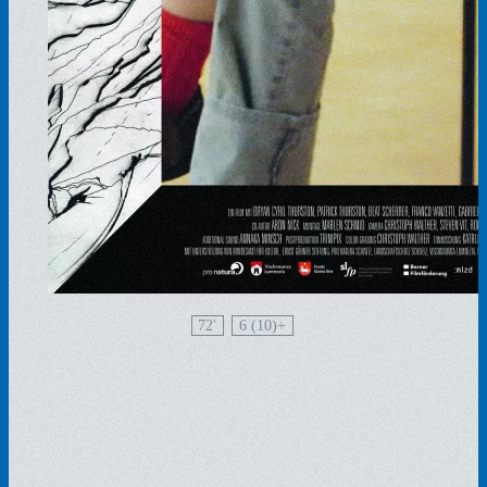
72'
6 (10)