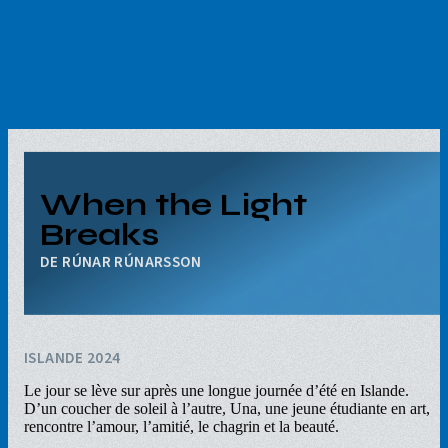
Aller
au
contenu
principal
When the Light
Breaks
RÚNAR RÚNARSSON
ISLANDE 2024
Le jour se lève sur après une longue journée d’été en Islande.
D’un coucher de soleil à l’autre, Una, une jeune étudiante en art,
rencontre l’amour, l’amitié, le chagrin et la beauté.