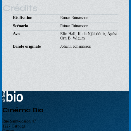
Crédits
Réalisation
Rúnar Rúnarsson
Scénario
Rúnar Rúnarsson
Avec
Elín Hall, Katla Njálsdóttir, Ágúst
Örn B. Wigum
Bande originale
Jóhann Jóhannsson
Cinéma Bio
Rue Saint-Joseph 47
1227 Carouge
Genève