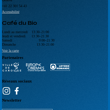
+41 22 301 54 43
Accessibilité
Café du Bio
Lundi au mercredi 13:30–21:00
Jeudi et vendredi 13:30–21:30
Samedi 9:00–21:30
Dimanche 13:30–21:00
Voir la carte
Partenaires
Réseaux sociaux
Newsletter