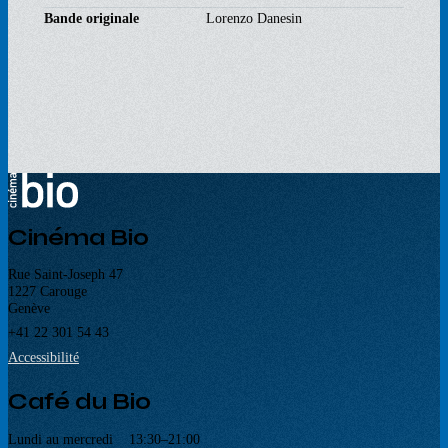
Bande originale
Lorenzo Danesin
Cinéma Bio
Rue Saint-Joseph 47
1227 Carouge
Genève
+41 22 301 54 43
Accessibilité
Café du Bio
Lundi au mercredi 13:30–21:00