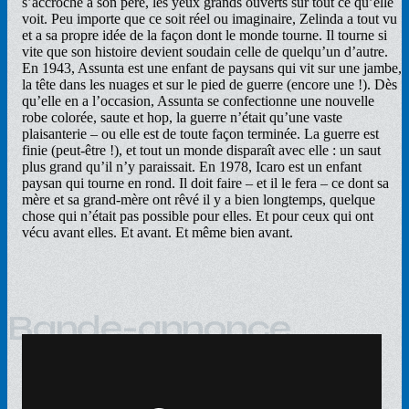
s’accroche à son père, les yeux grands ouverts sur tout ce qu’elle
voit. Peu importe que ce soit réel ou imaginaire, Zelinda a tout vu
et a sa propre idée de la façon dont le monde tourne. Il tourne si
vite que son histoire devient soudain celle de quelqu’un d’autre.
En 1943, Assunta est une enfant de paysans qui vit sur une jambe,
la tête dans les nuages et sur le pied de guerre (encore une !). Dès
qu’elle en a l’occasion, Assunta se confectionne une nouvelle
robe colorée, saute et hop, la guerre n’était qu’une vaste
plaisanterie – ou elle est de toute façon terminée. La guerre est
finie (peut-être !), et tout un monde disparaît avec elle : un saut
plus grand qu’il n’y paraissait. En 1978, Icaro est un enfant
paysan qui tourne en rond. Il doit faire – et il le fera – ce dont sa
mère et sa grand-mère ont rêvé il y a bien longtemps, quelque
chose qui n’était pas possible pour elles. Et pour ceux qui ont
vécu avant elles. Et avant. Et même bien avant.
Bande-annonce