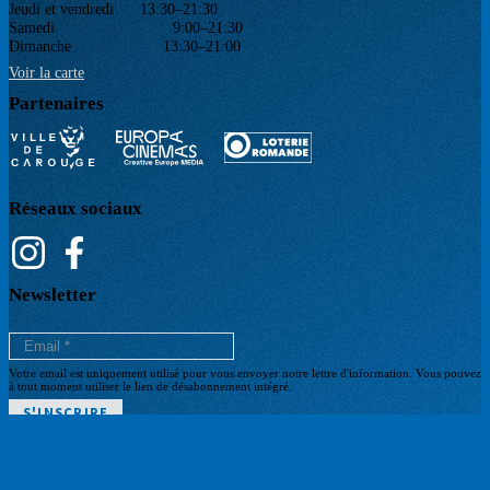
Jeudi et vendredi 13:30–21:30
Samedi 9:00–21:30
Dimanche 13:30–21:00
Voir la carte
Partenaires
Réseaux sociaux
Newsletter
Votre email est uniquement utilisé pour vous envoyer notre lettre d'information. Vous pouvez
à tout moment utiliser le lien de désabonnement intégré.
POLITIQUE DE CONFIDENTIALITÉ