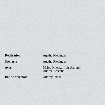
104'
14 (14)