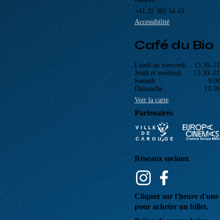
ACCUEIL
PROGRAMME
Navigation
PROCHAINEMENT
principale
ÉVÉNEMENTS
CINÉ-CLUBS
INFOS PRATIQUES
Cinéma Bio
Rue Saint-Joseph 47
1227 Carouge
Genève
+41 22 301 54 43
Accessibilité
Café du Bio
Lundi au mercredi 13:30–21
Jeudi et vendredi 13:30–21
Samedi 9:00–2
Dimanche 13:30–2
Voir la carte