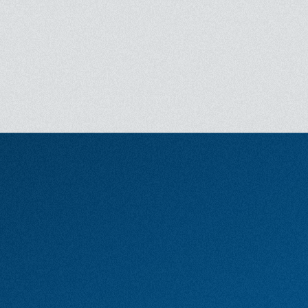
Réalisation
Agathe Riedinger
Scénario
Agathe Riedinger
Avec
Malou Khebizi, Idir Azougli,
Andréa Bescond
Bande originale
Audrey Ismaël