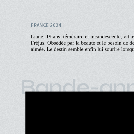
Aller
au
contenu
principal
ACCUEIL
PROGRAMME
Navigation
PROCHAINEMENT
Diamant Bru
principale
ÉVÉNEMENTS
CINÉ-CLUBS
AGATHE RIEDINGER
INFOS PRATIQUES
FRANCE 2024
Liane, 19 ans, téméraire et incandescente, vit a
Fréjus. Obsédée par la beauté et le besoin de dev
aimée. Le destin semble enfin lui sourire lorsq