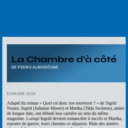
Aller
au
contenu
principal
La Chambre d'à côté
PEDRO ALMODÓVAR
ESPAGNE 2024
Adapté du roman «
Quel est donc ton tourment ?
» de Sigrid
Nunez. Ingrid (Julianne Moore) et Martha (Tilda Swinton), amies
de longue date, ont débuté leur carrière au sein du même
magazine. Lorsqu’Ingrid devient romancière à succès et Martha,
reporter de guerre, leurs chemins se séparent. Mais des années