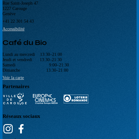
Rue Saint-Joseph 47
1227 Carouge
Genève
+41 22 301 54 43
Accessibilité
Café du Bio
Lundi au mercredi 13:30–21:00
Jeudi et vendredi 13:30–21:30
Samedi 9:00–21:30
Dimanche 13:30–21:00
Voir la carte
Partenaires
Réseaux sociaux