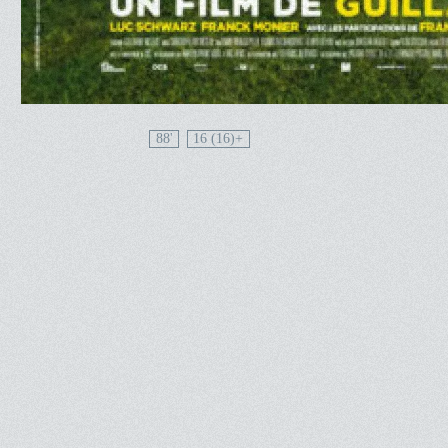
88'
16 (16)