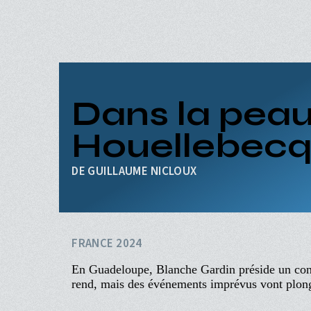
Aller
au
contenu
principal
ACCUEIL
PROGRAMME
Navigation
PROCHAINEMENT
Dans la pea
principale
ÉVÉNEMENTS
CINÉ-CLUBS
Houellebec
INFOS PRATIQUES
GUILLAUME NICLOUX
FRANCE 2024
En Guadeloupe, Blanche Gardin préside un con
rend, mais des événements imprévus vont plon