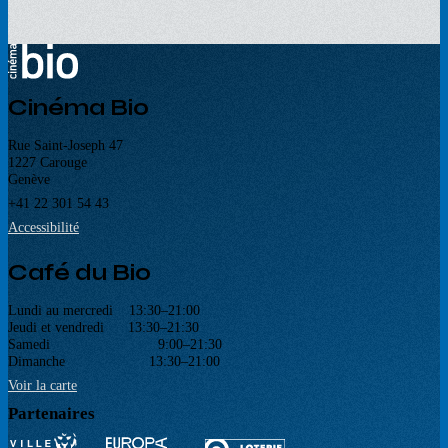
Cinéma Bio
Rue Saint-Joseph 47
1227 Carouge
Genève
+41 22 301 54 43
Accessibilité
Café du Bio
Lundi au mercredi 13:30–21:00
Jeudi et vendredi 13:30–21:30
Samedi 9:00–21:30
Dimanche 13:30–21:00
Voir la carte
Partenaires