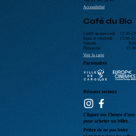
PROGRAMME
Navigation
PROCHAINEMENT
principale
ÉVÉNEMENTS
CINÉ-CLUBS
INFOS PRATIQUES
Cinéma Bio
Rue Saint-Joseph 47
1227 Carouge
Genève
+41 22 301 54 43
Accessibilité
Café du Bio
Lundi au mercredi 13:30–21
Jeudi et vendredi 13:30–21
Samedi 9:00–2
Dimanche 13:30–2
Voir la carte
Partenaires