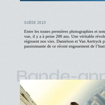
Aller
au
contenu
principal
ACCUEIL
PROGRAMME
Navigation
PROCHAINEMENT
Fantastic M
principale
ÉVÉNEMENTS
CINÉ-CLUBS
AXEL DANIELSON, MAXIMILIEN VAN AERTR
INFOS PRATIQUES
SUÈDE 2023
Entre les toutes premières photographies et not
vue, il y a à peine 200 ans. Une véritable rév
régissent nos vies. Danielson et Van Aertryck p
passionnante de ce récent engouement de l’hum