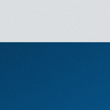
Réalisation
Axel Danielson, Maximilien Van
Aertryck
Avec
/