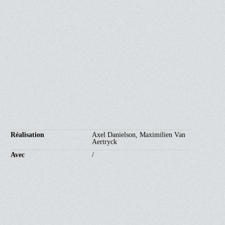
88'
12