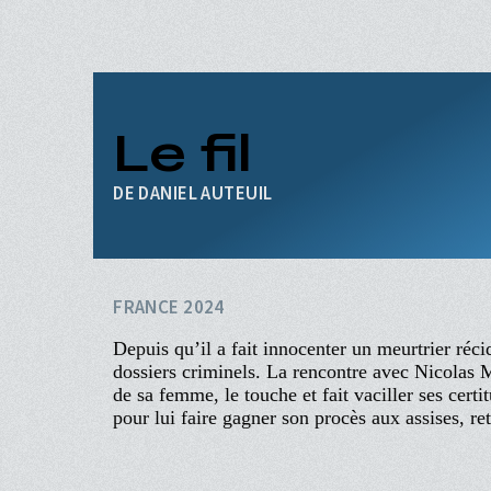
Aller
au
contenu
principal
ACCUEIL
PROGRAMME
Le fil
Navigation
PROCHAINEMENT
principale
ÉVÉNEMENTS
DANIEL AUTEUIL
CINÉ-CLUBS
INFOS PRATIQUES
FRANCE 2024
Depuis qu’il a fait innocenter un meurtrier réc
dossiers criminels. La rencontre avec Nicolas 
de sa femme, le touche et fait vaciller ses certi
pour lui faire gagner son procès aux assises, re