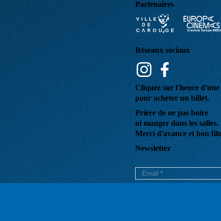
Partenaires
Réseaux sociaux
Cliquez sur l'heure d'un
pour acheter un billet.
Prière de ne pas boire
ni manger dans les salles.
Merci d'avance et bon fil
Newsletter
Votre email est uniquement utili