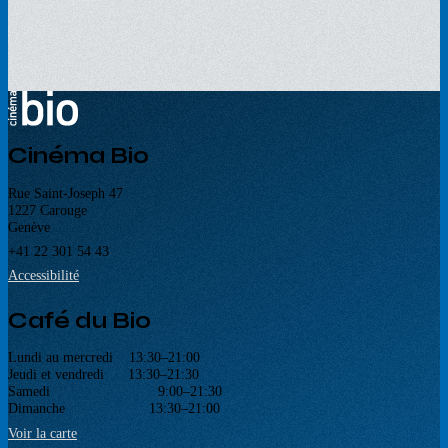
Cinéma Bio
Rue Saint-Joseph 47
1227 Carouge
Genève
+41 22 301 54 43
Accessibilité
Café du Bio
Lundi au mercredi 13:30–21:00
Jeudi et vendredi 13:30–21:30
Samedi 9:00–21:30
Dimanche 13:30–21:00
Voir la carte