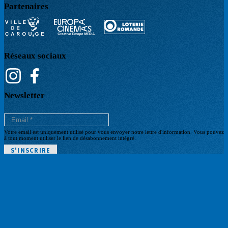
Partenaires
Réseaux sociaux
Newsletter
Votre email est uniquement utilisé pour vous envoyer notre lettre d'information. Vous pouvez
à tout moment utiliser le lien de désabonnement intégré.
POLITIQUE DE CONFIDENTIALITÉ
Pied
CGV BILLETTERIE
ARCHIVES
de
BILLETTERIE
page
© Cinéma Bio - Site web par
+P