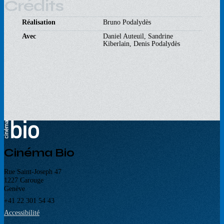
Crédits
Réalisation
Bruno Podalydès
Avec
Daniel Auteuil, Sandrine
Kiberlain, Denis Podalydès
Cinéma Bio
Rue Saint-Joseph 47
1227 Carouge
Genève
+41 22 301 54 43
Accessibilité