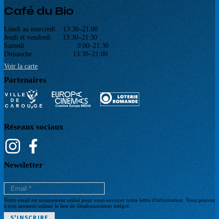
Café du Bio
Lundi au mercredi 13:30–21:00
Jeudi et vendredi 13:30–21:30
Samedi 9:00–21:30
Dimanche 13:30–21:00
Voir la carte
Partenaires
Réseaux sociaux
Newsletter
Votre email est uniquement utilisé pour vous envoyer notre lettre d'information. Vous pouvez
à tout moment utiliser le lien de désabonnement intégré.