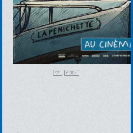
95'
6 (8)