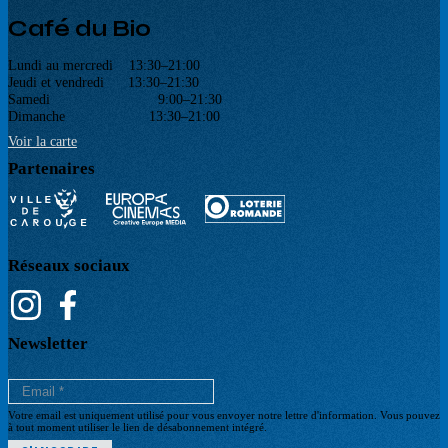
Café du Bio
Lundi au mercredi 13:30–21:00
Jeudi et vendredi 13:30–21:30
Samedi 9:00–21:30
Dimanche 13:30–21:00
Voir la carte
Partenaires
Réseaux sociaux
Newsletter
Votre email est uniquement utilisé pour vous envoyer notre lettre d'information. Vous pouvez
à tout moment utiliser le lien de désabonnement intégré.