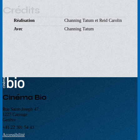
Crédits
Réalisation
Channing Tatum et Reid Carolin
Avec
Channing Tatum
Cinéma Bio
Rue Saint-Joseph 47
1227 Carouge
Genève
+41 22 301 54 43
Accessibilité