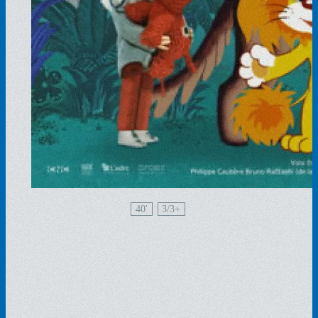
40'
3/3