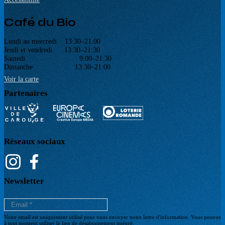
Café du Bio
Lundi au mercredi 13:30–21:00
Jeudi et vendredi 13:30–21:30
Samedi 9:00–21:30
Dimanche 13:30–21:00
Voir la carte
Partenaires
Réseaux sociaux
Newsletter
Votre email est uniquement utilisé pour vous envoyer notre lettre d'information. Vous pouvez
à tout moment utiliser le lien de désabonnement intégré.