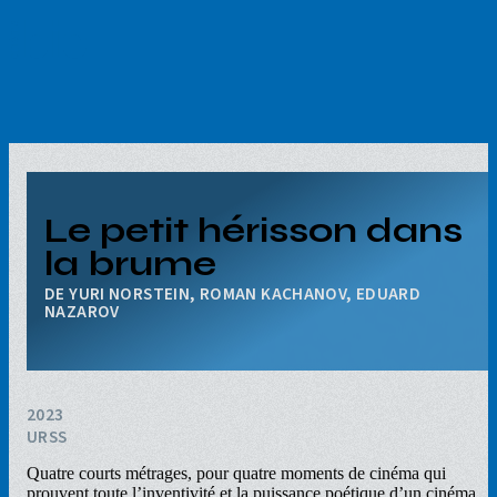
Aller
au
contenu
principal
Le petit hérisson dans
la brume
YURI NORSTEIN, ROMAN KACHANOV, EDUARD
NAZAROV
2023
URSS
Quatre courts métrages, pour quatre moments de cinéma qui
prouvent toute l’inventivité et la puissance poétique d’un cinéma