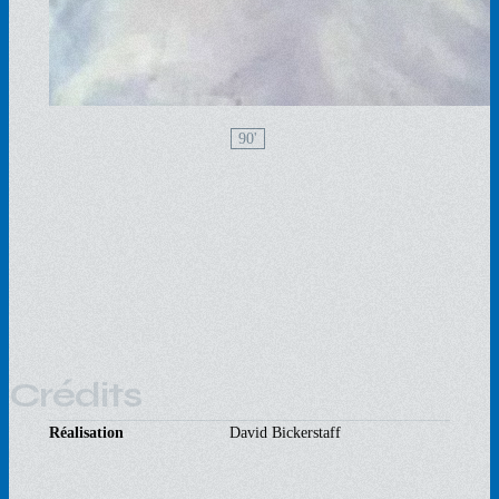
90'
Crédits
Réalisation
David Bickerstaff