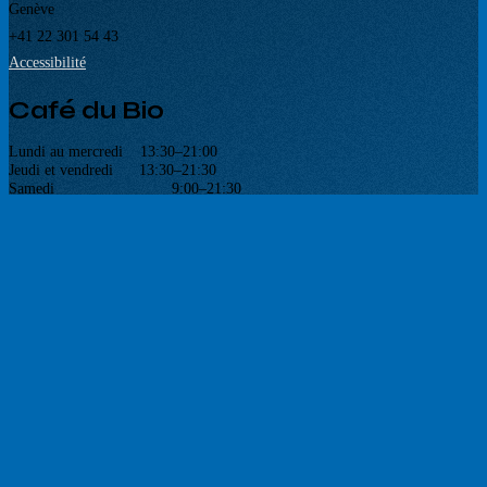
Genève
+41 22 301 54 43
Accessibilité
Café du Bio
Lundi au mercredi 13:30–21:00
Jeudi et vendredi 13:30–21:30
Samedi 9:00–21:30
Dimanche 13:30–21:00
Voir la carte
Partenaires
Réseaux sociaux
Newsletter