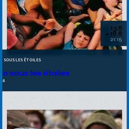
13.8
18.8
➔
21:15
O SOUS LES ÉTOILES
io sous les étoiles
026