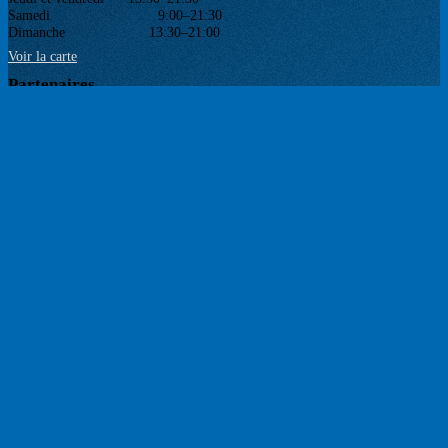
Samedi 9:00–21:30
Dimanche 13:30–21:00
Voir la carte
Partenaires
Réseaux sociaux
Newsletter
Votre email est uniquement utilisé pour vous envoyer notre lettre d'information. Vous pouvez
à tout moment utiliser le lien de désabonnement intégré.
POLITIQUE DE CONFIDENTIALITÉ
CGV BILLETTERIE