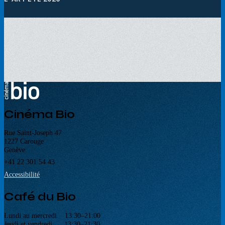
Cinéma Bio
Rue Saint-Joseph 47
1227 Carouge
Genève
+41 22 301 54 43
Accessibilité
Café du Bio
Lundi au mercredi 13:30–21:00
Jeudi et vendredi 13:30–21:30