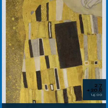
2.7
20.8
➔
14:00