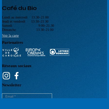
Café du Bio
Lundi au mercredi 13:30–21:00
Jeudi et vendredi 13:30–21:30
Samedi 9:00–21:30
Dimanche 13:30–21:00
Voir la carte
Partenaires
Réseaux sociaux
Newsletter
Votre email est uniquement utilisé pour vous envoyer notre lettre d'information. Vous pouvez
à tout moment utiliser le lien de désabonnement intégré.