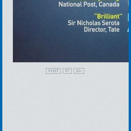
VOST
97'
16