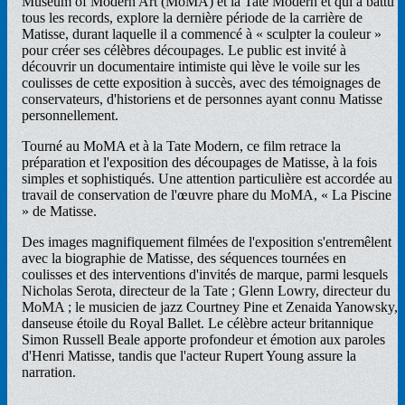
Museum of Modern Art (MoMA) et la Tate Modern et qui a battu
tous les records, explore la dernière période de la carrière de
Matisse, durant laquelle il a commencé à « sculpter la couleur »
pour créer ses célèbres découpages. Le public est invité à
découvrir un documentaire intimiste qui lève le voile sur les
coulisses de cette exposition à succès, avec des témoignages de
conservateurs, d'historiens et de personnes ayant connu Matisse
personnellement.
Tourné au MoMA et à la Tate Modern, ce film retrace la
préparation et l'exposition des découpages de Matisse, à la fois
simples et sophistiqués. Une attention particulière est accordée au
travail de conservation de l'œuvre phare du MoMA, « La Piscine
» de Matisse.
Des images magnifiquement filmées de l'exposition s'entremêlent
avec la biographie de Matisse, des séquences tournées en
coulisses et des interventions d'invités de marque, parmi lesquels
Nicholas Serota, directeur de la Tate ; Glenn Lowry, directeur du
MoMA ; le musicien de jazz Courtney Pine et Zenaida Yanowsky,
danseuse étoile du Royal Ballet. Le célèbre acteur britannique
Simon Russell Beale apporte profondeur et émotion aux paroles
d'Henri Matisse, tandis que l'acteur Rupert Young assure la
narration.