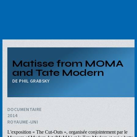
Aller
au
contenu
principal
Matisse from MOMA
and Tate Modern
PHIL GRABSKY
DOCUMENTAIRE
2014
ROYAUME-UNI
L'exposition « The Cut-Outs », organisée conjointement par le