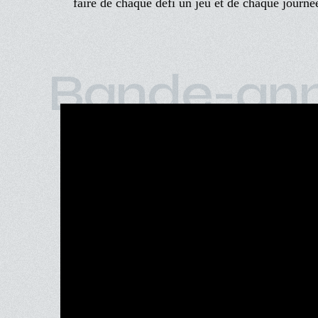
faire de chaque défi un jeu et de chaque journ
Bande-an