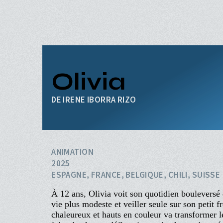
Aller
au
contenu
principal
ACCUEIL
PROGRAMME
Navigation
PROCHAINEMENT
Olivia
principale
ÉVÉNEMENTS
CINÉ-CLUBS
IRENE IBORRA RIZO
INFOS PRATIQUES
ANIMATION
2025
ESPAGNE, FRANCE, BELGIQUE, CHILI, SUISSE
À 12 ans, Olivia voit son quotidien bouleversé 
vie plus modeste et veiller seule sur son petit 
chaleureux et hauts en couleur va transformer 