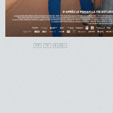
VF
70'
8 (10)