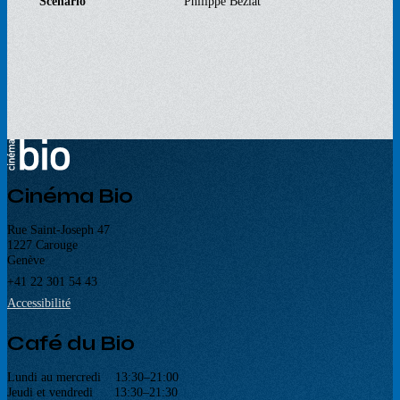
Scénario
Philippe Béziat
Cinéma Bio
Rue Saint-Joseph 47
1227 Carouge
Genève
+41 22 301 54 43
Accessibilité
Café du Bio
Lundi au mercredi 13:30–21:00
Jeudi et vendredi 13:30–21:30