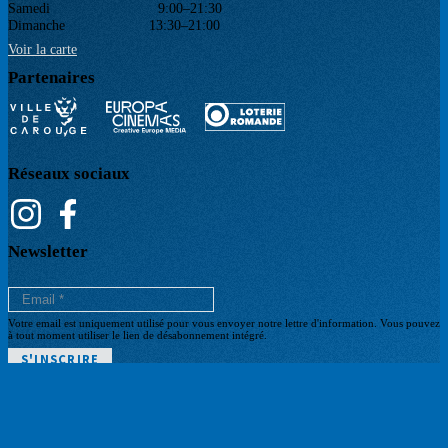
Samedi 9:00–21:30
Dimanche 13:30–21:00
Voir la carte
Partenaires
Réseaux sociaux
Newsletter
Votre email est uniquement utilisé pour vous envoyer notre lettre d'information. Vous pouvez
à tout moment utiliser le lien de désabonnement intégré.
POLITIQUE DE CONFIDENTIALITÉ
Pied
CGV BILLETTERIE