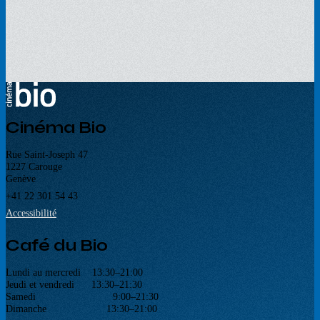
Cinéma Bio
Rue Saint-Joseph 47
1227 Carouge
Genève
+41 22 301 54 43
Accessibilité
Café du Bio
Lundi au mercredi 13:30–21:00
Jeudi et vendredi 13:30–21:30
Samedi 9:00–21:30
Dimanche 13:30–21:00