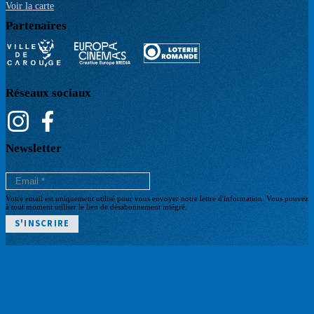
Voir la carte
Partenaires
Réseaux sociaux
Newsletter
Votre email est uniquement utilisé pour vous envoyer notre lettre d'information. Vous pouvez
à tout moment utiliser le lien de désabonnement intégré.
POLITIQUE DE CONFIDENTIALITÉ
Pied
CGV BILLETTERIE
ARCHIVES
de
BILLETTERIE
page