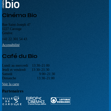
Cinéma Bio
Rue Saint-Joseph 47
1227 Carouge
Genève
+41 22 301 54 43
Accessibilité
Café du Bio
Lundi au mercredi 13:30–21:00
Jeudi et vendredi 13:30–21:30
Samedi 9:00–21:30
Dimanche 13:30–21:00
Voir la carte
Partenaires