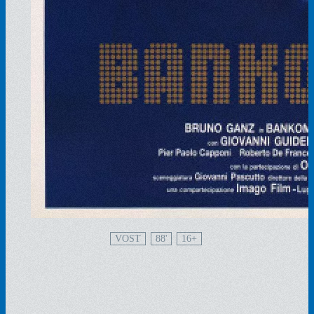
VOST
88'
16